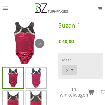
Ga
direct
naar
Suzan-1
de
hoofdinhoud
€ 40,00
Maat
In
winkelwagen