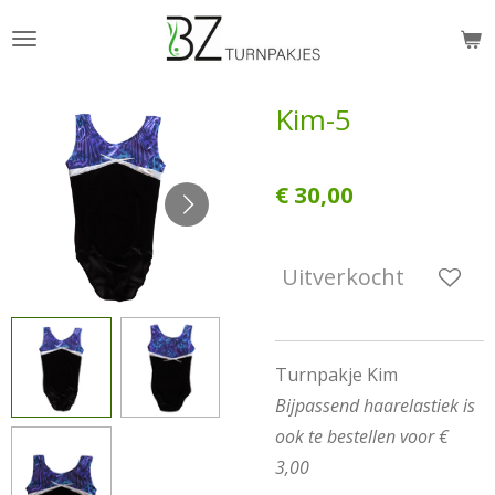
Ga
direct
naar
Kim-5
de
hoofdinhoud
€ 30,00
Uitverkocht
Turnpakje Kim
Bijpassend haarelastiek is
ook te bestellen voor €
3,00