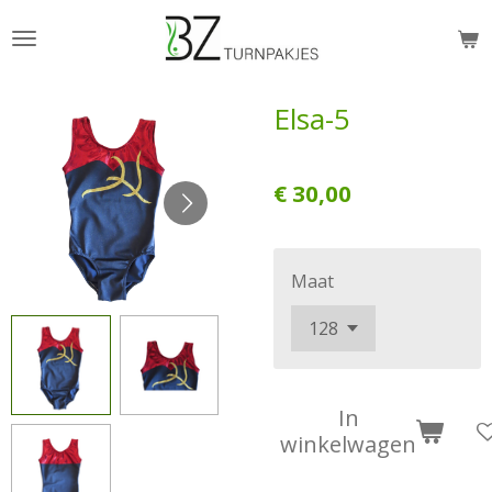
Ga
direct
naar
Elsa-5
de
hoofdinhoud
€ 30,00
Maat
In
winkelwagen