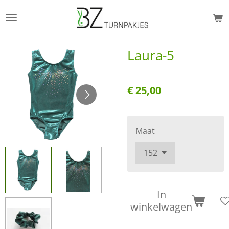
Ga
direct
naar
Laura-5
de
hoofdinhoud
€ 25,00
Maat
In
winkelwagen