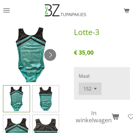
Ga
direct
naar
Lotte-3
de
hoofdinhoud
€ 35,00
Maat
In
winkelwagen