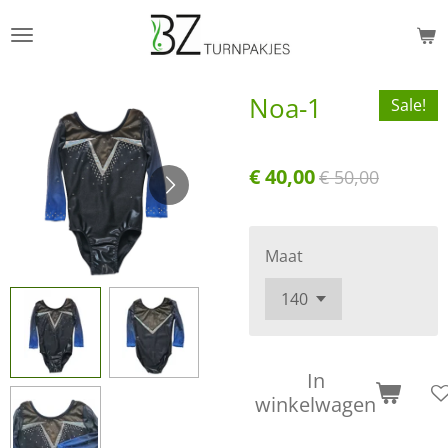
Ga
direct
naar
Noa-1
Sale!
de
hoofdinhoud
€ 40,00
€ 50,00
Maat
In
winkelwagen